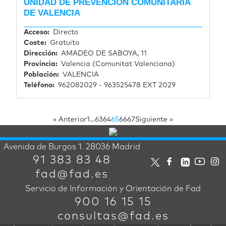
UNIDAD DE PREVENCIÓN COMUNITARIA
DE VALENCIA
Acceso
Directo
Coste
Gratuito
Dirección
AMADEO DE SABOYA, 11
Provincia
Valencia (Comunitat Valenciana)
Población
VALENCIA
Teléfono
962082029 - 963525478 EXT 2029
« Anterior
1
…
63
64
65
66
67
Siguiente »
Avenida de Burgos 1. 28036 Madrid
91 383 83 48
fad@fad.es
Servicio de Información y Orientación de Fad
900 16 15 15
consultas@fad.es