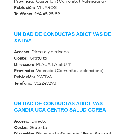
Provincia
Castellón (Comunitat Valenciana)
Población
VINAROS
Teléfono
964 45 25 89
UNIDAD DE CONDUCTAS ADICTIVAS DE
XATIVA
Acceso
Directo y derivado
Coste
Gratuito
Dirección
PLAÇA LA SEU 11
Provincia
Valencia (Comunitat Valenciana)
Población
XATIVA
Teléfono
962249298
UNIDAD DE CONDUCTAS ADICTIVAS
GANDIA UCA CENTRO SALUD COREA
Acceso
Directo
Coste
Gratuito
Dirección
Plaza de la Salud s/n (Espai Sanitari