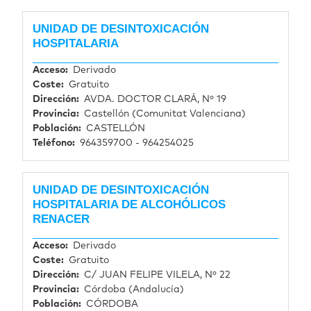
UNIDAD DE DESINTOXICACIÓN
HOSPITALARIA
Acceso
Derivado
Coste
Gratuito
Dirección
AVDA. DOCTOR CLARÁ, Nº 19
Provincia
Castellón (Comunitat Valenciana)
Población
CASTELLÓN
Teléfono
964359700 - 964254025
Página de ejemplo
UNIDAD DE DESINTOXICACIÓN
HOSPITALARIA DE ALCOHÓLICOS
RENACER
Acceso
Derivado
Coste
Gratuito
Dirección
C/ JUAN FELIPE VILELA, Nº 22
Provincia
Córdoba (Andalucía)
Población
CÓRDOBA