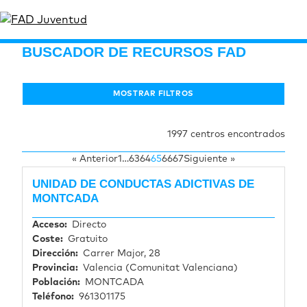
BUSCADOR DE RECURSOS FAD
MOSTRAR FILTROS
1997 centros encontrados
« Anterior
1
…
63
64
65
66
67
Siguiente »
UNIDAD DE CONDUCTAS ADICTIVAS DE
MONTCADA
Acceso
Directo
Coste
Gratuito
Dirección
Carrer Major, 28
Provincia
Valencia (Comunitat Valenciana)
Población
MONTCADA
Teléfono
961301175