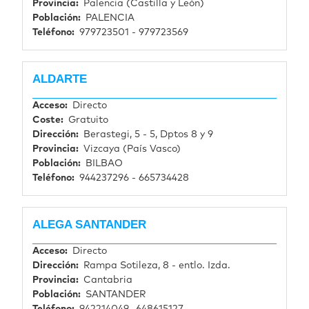
Provincia
Palencia (Castilla y León)
Población
PALENCIA
Teléfono
979723501 - 979723569
ALDARTE
Acceso
Directo
Coste
Gratuito
Dirección
Berastegi, 5 - 5, Dptos 8 y 9
Provincia
Vizcaya (País Vasco)
Población
BILBAO
Teléfono
944237296 - 665734428
ALEGA SANTANDER
Acceso
Directo
Dirección
Rampa Sotileza, 8 - entlo. Izda.
Provincia
Cantabria
Población
SANTANDER
Teléfono
942214049 -648615127