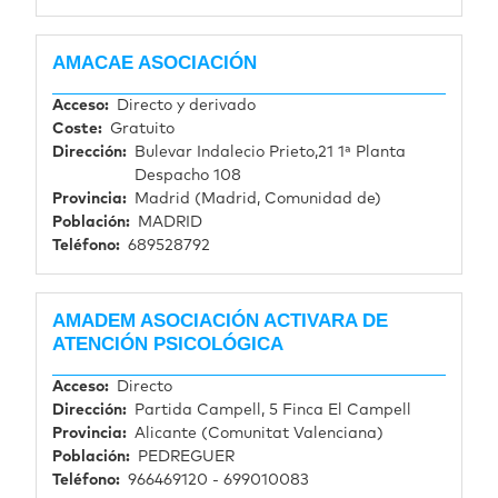
Página de ejemplo
AMACAE ASOCIACIÓN
Acceso
Directo y derivado
Coste
Gratuito
Dirección
Bulevar Indalecio Prieto,21 1ª Planta
Despacho 108
Provincia
Madrid (Madrid, Comunidad de)
Población
MADRID
Teléfono
689528792
AMADEM ASOCIACIÓN ACTIVARA DE
ATENCIÓN PSICOLÓGICA
Acceso
Directo
Dirección
Partida Campell, 5 Finca El Campell
Provincia
Alicante (Comunitat Valenciana)
Población
PEDREGUER
Teléfono
966469120 - 699010083