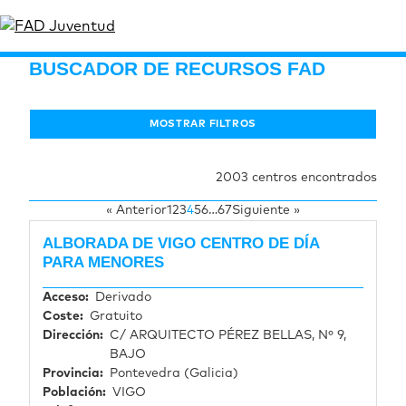
BUSCADOR DE RECURSOS FAD
MOSTRAR FILTROS
2003 centros encontrados
« Anterior
1
2
3
4
5
6
…
67
Siguiente »
ALBORADA DE VIGO CENTRO DE DÍA
PARA MENORES
Acceso
Derivado
Coste
Gratuito
Dirección
C/ ARQUITECTO PÉREZ BELLAS, Nº 9,
BAJO
Provincia
Pontevedra (Galicia)
Población
VIGO