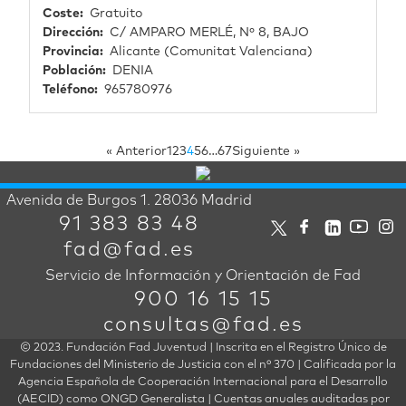
Coste
Gratuito
Dirección
C/ AMPARO MERLÉ, Nº 8, BAJO
Provincia
Alicante (Comunitat Valenciana)
Población
DENIA
Teléfono
965780976
« Anterior
1
2
3
4
5
6
…
67
Siguiente »
Avenida de Burgos 1. 28036 Madrid
91 383 83 48
fad@fad.es
Servicio de Información y Orientación de Fad
900 16 15 15
consultas@fad.es
© 2023. Fundación Fad Juventud | Inscrita en el Registro Único de
Fundaciones del Ministerio de Justicia con el nº 370 | Calificada por la
Agencia Española de Cooperación Internacional para el Desarrollo
(AECID) como ONGD Generalista | Cuentas anuales auditadas por