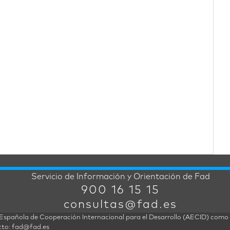
Servicio de Información y Orientación de Fad
900 16 15 15
consultas@fad.es
ia Española de Cooperación Internacional para el Desarrollo (AECID) como
cto: fad@fad.es