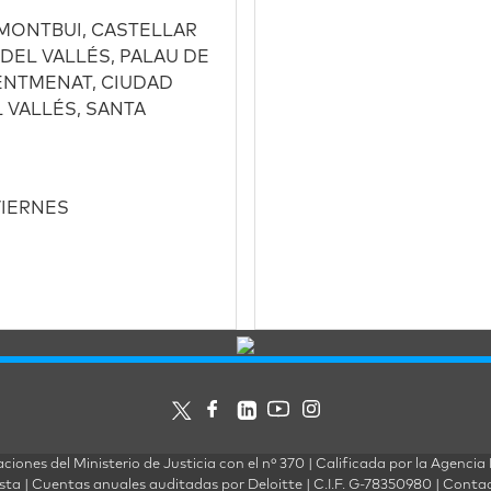
 MONTBUI, CASTELLAR
DEL VALLÉS, PALAU DE
SENTMENAT, CIUDAD
 VALLÉS, SANTA
 VIERNES
ciones del Ministerio de Justicia con el nº 370 | Calificada por la Agenc
a | Cuentas anuales auditadas por Deloitte | C.I.F. G-78350980 | Conta