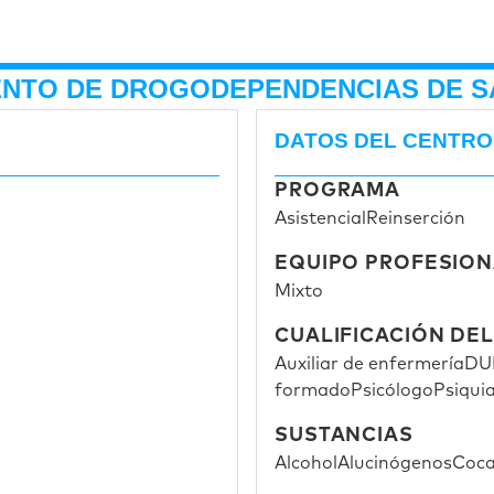
IENTO DE DROGODEPENDENCIAS DE 
DATOS DEL CENTRO
PROGRAMA
Asistencial
Reinserción
EQUIPO PROFESION
Mixto
CUALIFICACIÓN DE
Auxiliar de enfermería
DUE
formado
Psicólogo
Psiqui
SUSTANCIAS
Alcohol
Alucinógenos
Coca