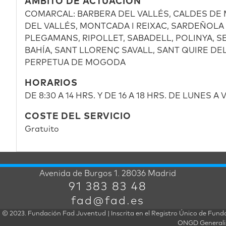
ÁMBITO DE ACTUACIÓN
COMARCAL: BARBERA DEL VALLÉS, CALDES DE
DEL VALLÉS, MONTCADA I REIXAC, SARDEÑOLA 
PLEGAMANS, RIPOLLET, SABADELL, POLINYA, 
BAHÍA, SANT LLORENÇ SAVALL, SANT QUIRE DEL
PERPETUA DE MOGODA
HORARIOS
DE 8:30 A 14 HRS. Y DE 16 A 18 HRS. DE LUNES A
COSTE DEL SERVICIO
Gratuito
Avenida de Burgos 1. 28036 Madrid
91 383 83 48
fad@fad.es
© 2023. Fundación Fad Juventud | Inscrita en el Registro Único de Funda
ONGD Generalist