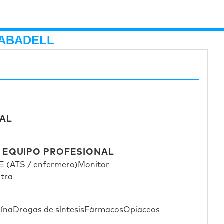
SABADELL
AL
L EQUIPO PROFESIONAL
 (ATS / enfermero)
Monitor
atra
ína
Drogas de síntesis
Fármacos
Opiaceos